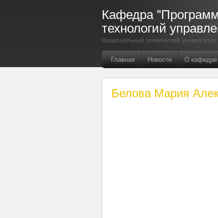
Кафедра "Програм
технологий управле
Национальный технический университет 
Главная
Новости
О кафедре
Белова Мария Але