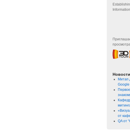
Establishi
Informatio
Приглашае
просмотра
Новост
Митап 
Google
Первок
знаком
Кафедр
митинг
«Визуа
от каф
QA от “