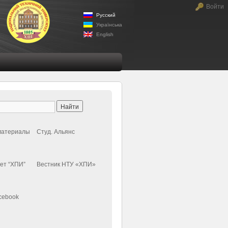
Войти
Русский
Українська
English
материалы
Студ. Альянс
ет “ХПИ”
Вестник НТУ «ХПИ»
cebook