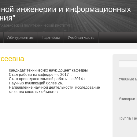
мной инженерии и информационных
ния"
"Харьковский политехнический институт"
Абитуриентам
Партнёры
Учебная часть
ксеевна
Кандидат технических наук, доцент кафедры
Стаж работы на кафедре – с 2017 г.
Стаж преподавательской работы – с 2014 г.
Учебные 
Научных публикаций более 26.
Направление научной деятельности: исследование
качества сложных объектов.
Университ
Группа Fa