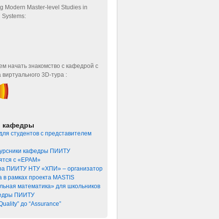
ng Modern Master-level Studies in
n Systems:
м начать знакомство с кафедрой с
 виртуального 3D-тура :
и кафедры
для студентов с представителем
урсники кафедры ПИИТУ
ятся с «ЕРАМ»
а ПИИТУ НТУ «ХПИ» – организатор
а в рамках проекта MASTIS
льная математика» для школьников
едры ПИИТУ
Quality” до “Assurance”