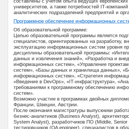
составлены с учетом опыта ведущих европейских
университетов, а также потребностей ІТ-компани
аналитических подразделений предприятий и орг
Программное обеспечение информационных сист
Об образовательной программе:
Целью образовательной программы является подг
специалистов, ориентированных на разработку, в
эксплуатацию информационных систем уровня пр
дисциплины образовательной программы: «Интел
данных и извлечения знаний», «Разработка и вне
информационных систем», «Управление проекта
систем», «Базы данных и хранилища данных», «Б
информационных систем», «Стратегия информац
«Введение в DevOps», «ІТ-инфраструктура», «Ана
требованиями к программному обеспечению инф
систем».
Возможно участие в программах двойных дипломо
Франции, Швеции, Австрии.
После окончания магистратуры выпускники работ
бизнес-аналитиков (Business Analyst), архитекторов
System Analyst), разработчиков ПО (Middle, Senior 
тестировщиков (QA engineer), специалистов в об