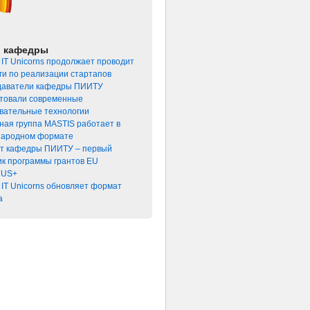
и кафедры
 IT Unicorns продолжает проводит
ги по реализации стартапов
аватели кафедры ПИИТУ
товали современные
вательные технологии
ная группа MASTIS работает в
ародном формате
т кафедры ПИИТУ – первый
ик программы грантов EU
US+
 IT Unicorns обновляет формат
а