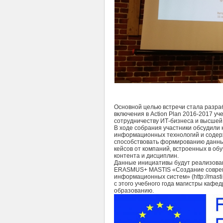
Основной целью встречи стала разрабо
включения в Action Plan 2016-2017 уч
сотрудничеству ИТ-бизнеса и высшей
В ходе собрания участники обсудили 
информационных технологий и содерж
способствовать формированию данны
кейсов от компаний, встроенных в об
контента и дисциплин.
Данные инициативы будут реализова
ERASMUS+ MASTIS «Создание совреме
информационных систем» (http://masti
с этого учебного года магистры кафед
образованию.