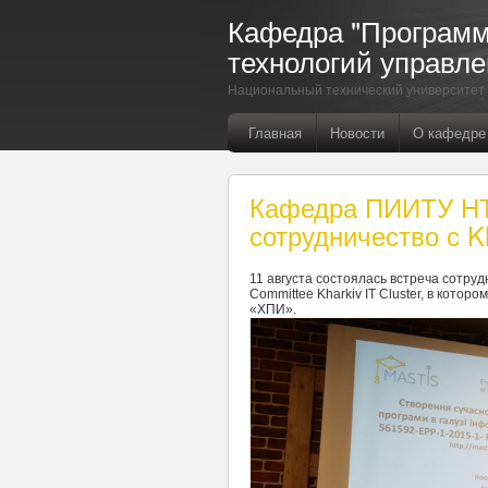
Кафедра "Програм
технологий управле
Национальный технический университет 
Главная
Новости
О кафедре
Кафедра ПИИТУ НТ
сотрудничество с Kh
11 августа состоялась встреча сотру
Committee Kharkiv IT Cluster, в кот
«ХПИ».