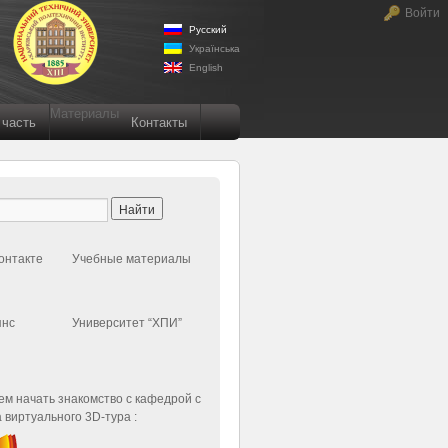
Войти
Русский
Українська
English
Материалы
 часть
Контакты
онтакте
Учебные материалы
янс
Университет “ХПИ”
м начать знакомство с кафедрой с
 виртуального 3D-тура :