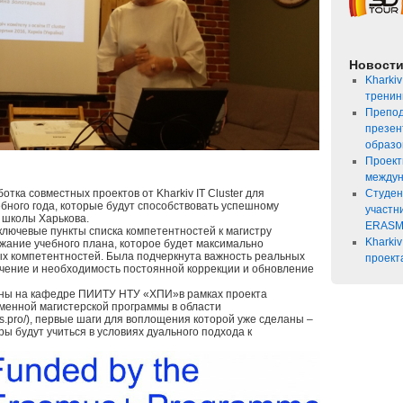
Новост
Kharkiv
тренин
Препод
презен
образо
Проект
междун
тка совместных проектов от Kharkiv IT Cluster для
Студен
ебного года, которые будут способствовать успешному
участн
 школы Харькова.
ERASM
ключевые пункты списка компетентностей к магистру
Kharkiv
ание учебного плана, которое будет максимально
х компетентностей. Была подчеркнута важность реальных
проект
учение и необходимость постоянной коррекции и обновление
ны на кафедре ПИИТУ НТУ «ХПИ»в рамках проекта
нной магистерской программы в области
s.pro/), первые шаги для воплощения которой уже сделаны –
ры будут учиться в условиях дуального подхода к