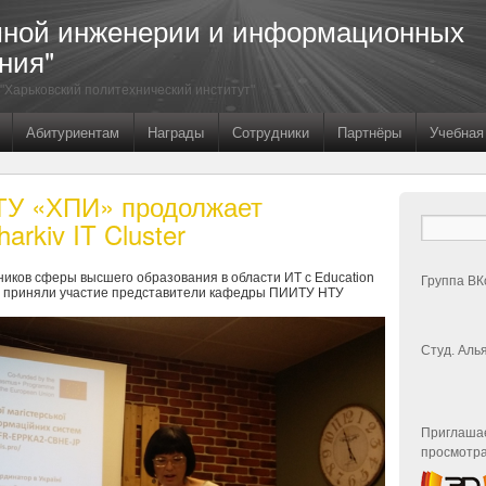
мной инженерии и информационных
ния"
"Харьковский политехнический институт"
Абитуриентам
Награды
Сотрудники
Партнёры
Учебная
У «ХПИ» продолжает
arkiv IT Cluster
дников сферы высшего образования в области ИТ с Education
Группа ВК
ором приняли участие представители кафедры ПИИТУ НТУ
Студ. Аль
Приглашае
просмотра