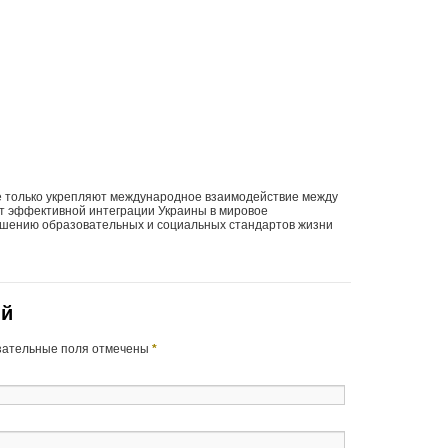
е только укрепляют международное взаимодействие между
ет эффективной интеграции Украины в мировое
ышению образовательных и социальных стандартов жизни
ий
язательные поля отмечены
*