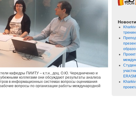
Новост
Kharkiv
тренин
Препод
презен
образо
Проект
междун
Студен
участн
тели кафедры ПИИТУ – к.т.н., доц. О.Ю. Чередниченко и
ERASM
 зарубежными коллегами они обсуждают результаты анализа
Kharkiv
стров в информационных системах вопросы оценивания
е рабочие вопросы по организации работы международной
проект