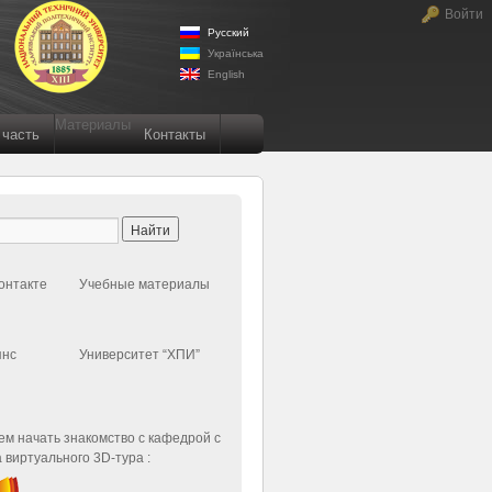
Войти
Русский
Українська
English
Материалы
 часть
Контакты
онтакте
Учебные материалы
янс
Университет “ХПИ”
м начать знакомство с кафедрой с
 виртуального 3D-тура :