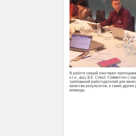
В работе секций участвуют преподава
к.т.н., доц. В.Е. Сокол. Совместно с
требований работодателей для маги
качества результатов, а также други
команды.