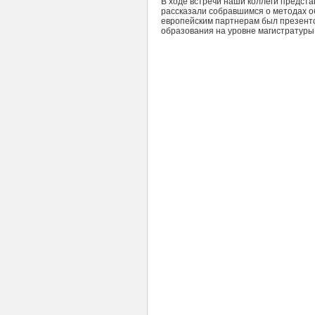
В ходе встречи наши коллеги предст
рассказали собравшимся о методах об
европейским партнерам был презент
образования на уровне магистратуры