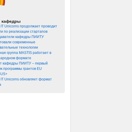
и кафедры
 IT Unicorns продолжает проводит
ги по реализации стартапов
аватели кафедры ПИИТУ
товали современные
вательные технологии
ная группа MASTIS работает в
ародном формате
т кафедры ПИИТУ – первый
ик программы грантов EU
US+
 IT Unicorns обновляет формат
а