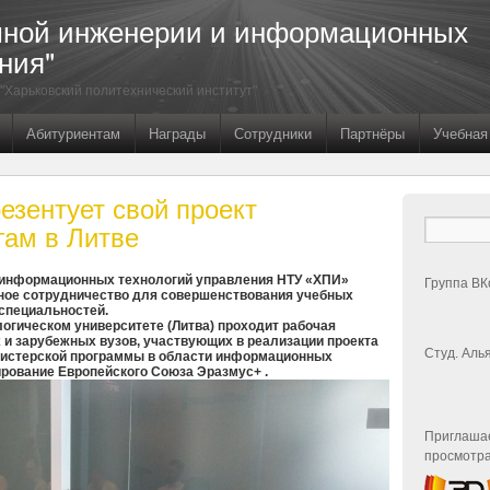
мной инженерии и информационных
ния"
"Харьковский политехнический институт"
Абитуриентам
Награды
Сотрудники
Партнёры
Учебная
зентует свой проект
гам в Литве
 информационных технологий управления НТУ «ХПИ»
Группа ВК
ное сотрудничество для совершенствования учебных
специальностей.
логическом университете (Литва) проходит рабочая
 и зарубежных вузов, участвующих в реализации проекта
Студ. Аль
гистерской программы в области информационных
рование Европейского Союза Эразмус+ .
Приглашае
просмотра