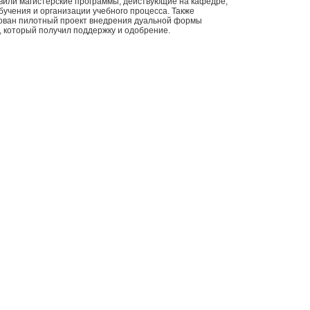
авили магистерские программы, действующие на кафедре,
учения и организации учебного процесса. Также
ован пилотный проект внедрения дуальной формы
, который получил поддержку и одобрение.