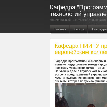
Кафедра "Програм
технологий управле
Национальный технический университет 
Главная
Новости
О кафедре
Кафедра ПИИТУ пре
европейским колле
Кафедра программной инженерии и
активно поддерживает международ
программ украинских студентов ИТ-
На этой неделе в Каунасском техно
встреча представителей украинских
MASTIS «Создание современной ма
систем», которая получила финанси