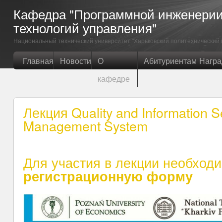
Кафедра "Программной инженери
технологий управления"
Национальный технический университет "Харьковский политехнический 
Главная
Новости
О
Абитуриентам
Нагр
кафедре
Лекция Quality and Information S
Management System
Для участия в лекции необход
регистрационную форму