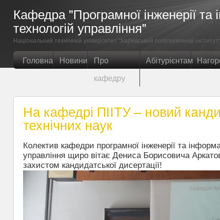
Кафедра "Програмної інженерії та
технологій управління"
Нацiональний технiчний унiверситет "Харкiвський полiтехнiчний iнститут
Головна
Новини
Про
Абітурієнтам
Нагор
кафедру
На кафедрі ПІІТУ – новий канд
технічних наук
Колектив кафедри програмної інженерії та інформа
управління щиро вітає Дениса Борисовича Аркато
захистом кандидатської дисертації!