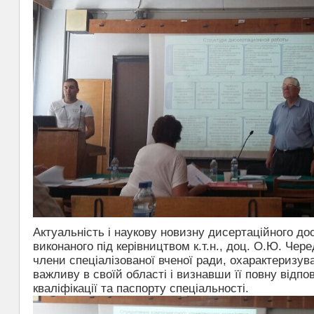
Актуальність і наукову новизну дисертаційного до
виконаного під керівництвом к.т.н., доц. О.Ю. Чер
члени спеціалізованої вченої ради, охарактеризув
важливу в своїй області і визнавши її повну відпов
кваліфікації та паспорту спеціальності.