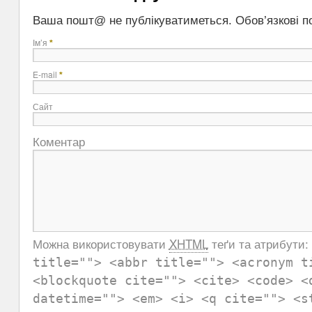
Ваша пошт@ не публікуватиметься. Обов’язкові п
Ім’я
*
E-mail
*
Сайт
Коментар
Можна використовувати
XHTML
теґи та атрибути:
title=""> <abbr title=""> <acronym t
<blockquote cite=""> <cite> <code> <
datetime=""> <em> <i> <q cite=""> <s