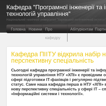
Кафедра "Програмної інженерії та
технологій управління"
Нацiональний технiчний унiверситет "Харкiвський полiтехнiчний iнститут
Головна
Новини
Про
Абітурієнтам
Партн
кафедру
Кафедра ПІІТУ відкрила набір н
перспективну спеціальність
Сьогодні кафедра програмної інженерії та інф
технологій управління НТУ «ХПІ» є провідним о
сфері підготовки ІТ-фахівців і регулярно підт
статус. Саме наша кафедра перша в НТУ «ХПІ» в
нову перспективну спеціальність у сфері ІТ – с
«Інформаційні системи і технології».