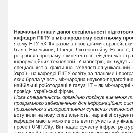
Навчальні плани даної спеціальності підготовле
кафедри ПІІТУ в міжнародному освітньому пр
якому НТУ «ХПІ» разом з провідними європейськи
Італії, Німеччини, Швеції, Ліхтенштейну, Норвегії, 
розробляв програму компетентностей для магістра
інформаційних технологій. У магістрів, які будуть
спеціальністю, фактично, з’являється унікальний
Україні на кафедрі ПІІТУ освіту за планами і прог
яких брала участь міжнародна науково-педагогічне
найбільші роботодавці в галузі ІТ – як міжнародні к
провідні українські фірми.
Нова спеціальність органічно поєднує вивчення т
програмного забезпечення для інформаційних сис
призначення з використанням сучасних технологі
вступили на нову спеціальність, нарівні зі студен
кафедри мають можливість взяти участь в унікал
проекті UNIT.City. Він надає сучасну інфраструкту
технологій і дозволяє реалізувати проектний підхід