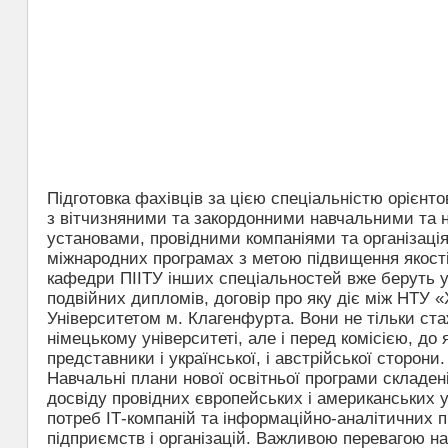
Підготовка фахівців за цією спеціальністю орієнт
з вітчизняними та закордонними навчальними та 
установами, провідними компаніями та організація
міжнародних програмах з метою підвищення якості
кафедри ПІІТУ інших спеціальностей вже беруть у
подвійних дипломів, договір про яку діє між НТУ 
Університетом м. Клагенфурта. Вони не тільки ст
німецькому університеті, але і перед комісією, до 
представники і української, і австрійської сторони.
Навчальні плани нової освітньої програми складен
досвіду провідних європейських і американських у
потреб ІТ-компаній та інформаційно-аналітичних п
підприємств і організацій. Важливою перевагою на